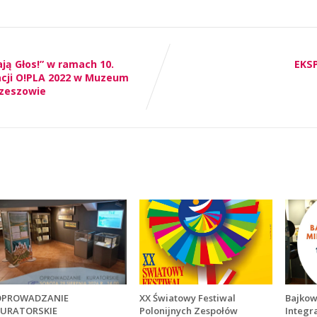
ją Głos!” w ramach 10.
EKS
acji O!PLA 2022 w Muzeum
zeszowie
OPROWADZANIE
XX Światowy Festiwal
Bajkow
URATORSKIE
Polonijnych Zespołów
Integra