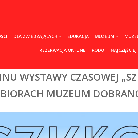
ŚCI
DLA ZWIEDZAJĄCYCH
EDUKACJA
MUZEUM
MUZE
REZERWACJA ON-LINE
RODO
NAJCZĘŚCIEJ
INU WYSTAWY CZASOWEJ „SZ
ZBIORACH MUZEUM DOBRAN