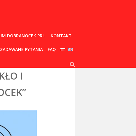
UM DOBRANOCEK PRL
KONTAKT
 ZADAWANE PYTANIA – FAQ
KŁO I
OCEK”