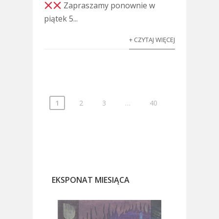
Zapraszamy ponownie w
piątek 5...
+ CZYTAJ WIĘCEJ
1
2
3
…
40
EKSPONAT MIESIĄCA