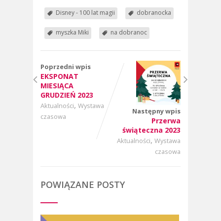
Disney - 100 lat magii
dobranocka
myszka Miki
na dobranoc
Poprzedni wpis
EKSPONAT
MIESIĄCA
GRUDZIEŃ 2023
,
Aktualności
Wystawa
Następny wpis
czasowa
Przerwa
świąteczna 2023
,
Aktualności
Wystawa
czasowa
POWIĄZANE POSTY