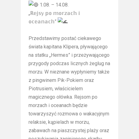
1.08. – 14.08.
„ℝ𝕖𝕛𝕤𝕪 𝕡𝕠 𝕞𝕠𝕣𝕫𝕒𝕔𝕙 𝕚
𝕠𝕔𝕖𝕒𝕟𝕒𝕔𝕙”
Przedstawimy postać ciekawego
świata kapitana Klipera, pływającego
na statku „Hermes” i przeżywającego
przygody podczas licznych żeglug na
morzu. W nieznane wypłyniemy także
z pingwinem Pik-Pokiem oraz
Piotrusiem, właścicielem
magicznego ołówka. Rejsom po
morzach i oceanach będzie
towarzyszyć rozmowa o wakacyjnym
relaksie, kąpielach w morzu,
zabawach na piaszczystej plaży oraz
poszukiwania zaginionego skarbu.