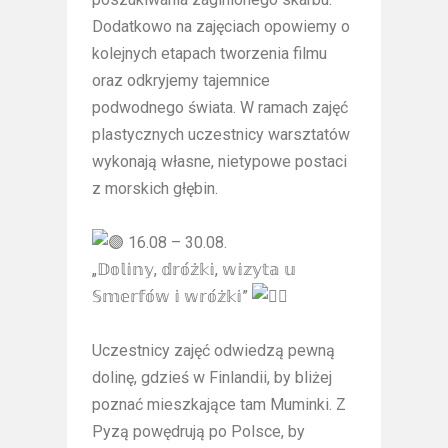
Dodatkowo na zajęciach opowiemy o
kolejnych etapach tworzenia filmu
oraz odkryjemy tajemnice
podwodnego świata. W ramach zajęć
plastycznych uczestnicy warsztatów
wykonają własne, nietypowe postaci
z morskich głębin.
16.08 – 30.08.
„𝔻𝕠𝕝𝕚𝕟𝕪, 𝕕𝕣𝕠́𝕫̇𝕜𝕚, 𝕨𝕚𝕫𝕪𝕥𝕒 𝕦
𝕊𝕞𝕖𝕣𝕗𝕠́𝕨 𝕚 𝕨𝕣𝕠́𝕫̇𝕜𝕚”
Uczestnicy zajęć odwiedzą pewną
dolinę, gdzieś w Finlandii, by bliżej
poznać mieszkające tam Muminki. Z
Pyzą powędrują po Polsce, by