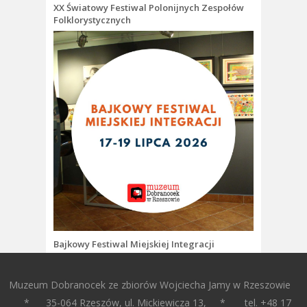
XX Światowy Festiwal Polonijnych Zespołów
Folklorystycznych
Bajkowy Festiwal Miejskiej Integracji
Muzeum Dobranocek ze zbiorów Wojciecha Jamy w Rzeszowie
* 35-064 Rzeszów, ul. Mickiewicza 13, * tel. +48 17