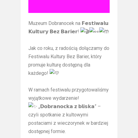
Muzeum Dobranocek na 𝗙𝗲𝘀𝘁𝗶𝘄𝗮𝗹𝘂
𝗞𝘂𝗹𝘁𝘂𝗿𝘆 𝗕𝗲𝘇 𝗕𝗮𝗿𝗶𝗲𝗿!
Jak co roku, z radością dołączamy do
Festiwalu Kultury Bez Barier, który
promuje kulturę dostępną dla
każdego!
W ramach festiwalu przygotowaliśmy
wyjątkowe wydarzenie!
„𝗗𝗼𝗯𝗿𝗮𝗻𝗼𝗰𝗸𝗮 𝘇 𝗯𝗹𝗶𝘀𝗸𝗮” –
czyli spotkanie z kultowymi
postaciami z wieczorynek w bardziej
dostępnej formie.