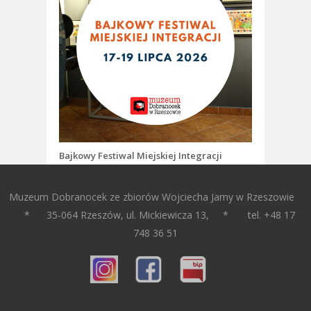
Bajkowy Festiwal Miejskiej Integracji
Muzeum Dobranocek ze zbiorów Wojciecha Jamy w Rzeszowie
* 35-064 Rzeszów, ul. Mickiewicza 13, * tel. +48 17
748 36 51