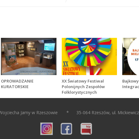
OPROWADZANIE
XX Światowy Festiwal
Bajkowy 
KURATORSKIE
Polonijnych Zespołów
Integrac
Folklorystycznych
Wojciecha Jamy w Rzeszowie * 35-064 Rzeszów, ul. Mickiewic