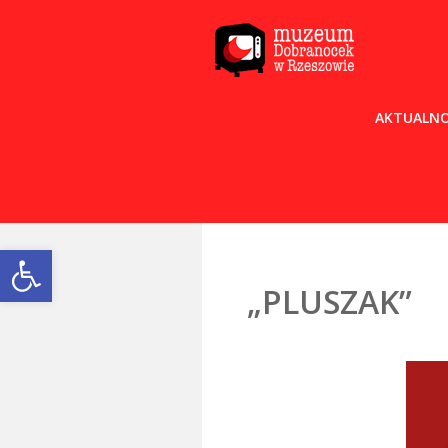
AKTUALNO
Open toolbar
„PLUSZAK”