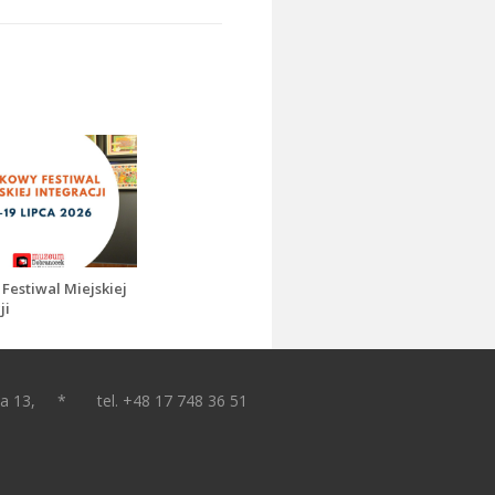
Festiwal Miejskiej
ji
za 13, * tel. +48 17 748 36 51