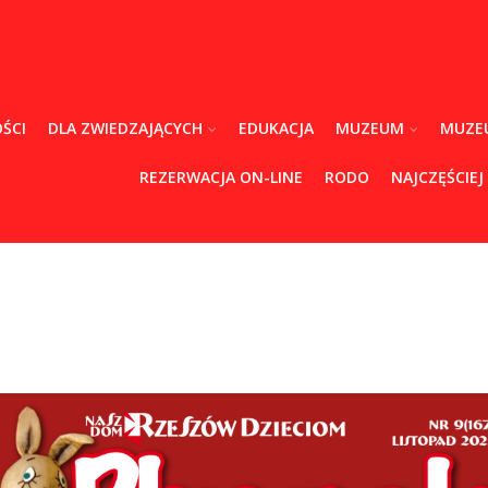
ŚCI
DLA ZWIEDZAJĄCYCH
EDUKACJA
MUZEUM
MUZE
REZERWACJA ON-LINE
RODO
NAJCZĘŚCIEJ