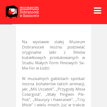
Open toolbar
Na wystawie stałej Muzeum
Dobranocek można podziwiać
oryginalne lalki z filmów
kukiełkowych produkowanych w
Studiu Małych Form filmowych Se-
Ma-For w Łodzi.
W muzealnych gablotach spotkać
można bohaterów takich animacji,
jak: „Miś Uszatek”, „Przygody Misia
Colargola”, „Mały Pingwin Pik-
Pok”, „Maurycy i Hawranek”, „Trzy
Misie” i wielu innych. Już w trakcie