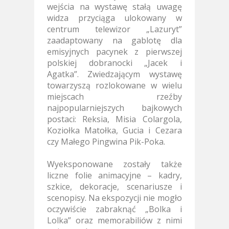
wejścia na wystawę stałą uwagę
widza przyciąga ulokowany
w
centrum telewizor „Lazuryt”
zaadaptowany na gablotę dla
emisyjnych pacynek z pierwszej
polskiej dobranocki „Jacek i
Agatka”. Zwiedzającym wystawę
towarzyszą rozlokowane
w wielu
miejscach rzeźby
najpopularniejszych bajkowych
postaci: Reksia, Misia Colargola,
Koziołka Matołka, Gucia i Cezara
czy Małego Pingwina Pik-Poka.
Wyeksponowane zostały także
liczne folie animacyjne – kadry,
szkice, dekoracje, scenariusze i
scenopisy. Na ekspozycji nie mogło
oczywiście zabraknąć „Bolka i
Lolka”
oraz memorabiliów z nimi