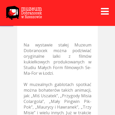
Open toolbar
Na wystawie stałej Muzeum
Dobranocek można podziwiać
oryginalne lalki z filmów
kukiełkowych produkowanych w
Studiu Małych Form filmowych Se-
Ma-For w Łodzi.
W muzealnych gablotach spotkać
można bohaterów takich animacji,
jak: „Miś Uszatek”, „Przygody Misia
Colargola”, „Mały Pingwin Pik-
Pok”, „Maurycy i Hawranek”, „Trzy
Misie” i wielu innych. Już w trakcie