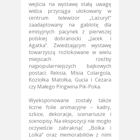
wejścia na wystawę stałą uwagę
widza przyciąga ulokowany
w
centrum telewizor „Lazuryt”
zaadaptowany na gablotę dla
emisyjnych pacynek z pierwszej
polskiej dobranocki „Jacek i
Agatka”. Zwiedzającym wystawę
towarzyszą rozlokowane
w wielu
miejscach rzeźby
najpopularniejszych bajkowych
postaci: Reksia, Misia Colargola,
Koziołka Matołka, Gucia i Cezara
czy Małego Pingwina Pik-Poka.
Wyeksponowane zostały także
liczne folie animacyjne – kadry,
szkice, dekoracje, scenariusze i
scenopisy. Na ekspozycji nie mogło
oczywiście zabraknąć „Bolka i
Lolka”
oraz memorabiliów z nimi