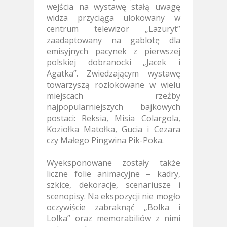
wejścia na wystawę stałą uwagę
widza przyciąga ulokowany
w
centrum telewizor „Lazuryt”
zaadaptowany na gablotę dla
emisyjnych pacynek z pierwszej
polskiej dobranocki „Jacek i
Agatka”. Zwiedzającym wystawę
towarzyszą rozlokowane
w wielu
miejscach rzeźby
najpopularniejszych bajkowych
postaci: Reksia, Misia Colargola,
Koziołka Matołka, Gucia i Cezara
czy Małego Pingwina Pik-Poka.
Wyeksponowane zostały także
liczne folie animacyjne – kadry,
szkice, dekoracje, scenariusze i
scenopisy. Na ekspozycji nie mogło
oczywiście zabraknąć „Bolka i
Lolka”
oraz memorabiliów z nimi