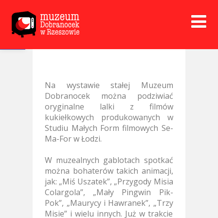
Open toolbar
Na wystawie stałej Muzeum
Dobranocek można podziwiać
oryginalne lalki z filmów
kukiełkowych produkowanych w
Studiu Małych Form filmowych Se-
Ma-For w Łodzi.
W muzealnych gablotach spotkać
można bohaterów takich animacji,
jak: „Miś Uszatek”, „Przygody Misia
Colargola”, „Mały Pingwin Pik-
Pok”, „Maurycy i Hawranek”, „Trzy
Misie” i wielu innych. Już w trakcie