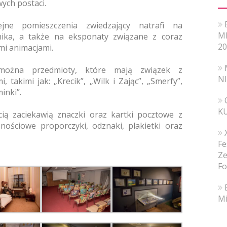
ych postaci.
ejne pomieszczenia zwiedzający natrafi na
MI
ika, a także na eksponaty związane z coraz
20
i animacjami.
można przedmioty, które mają związek z
N
 takimi jak: „Krecik”, „Wilk i Zając”, „Smerfy”,
inki”.
K
ią zaciekawią znaczki oraz kartki pocztowe z
znościowe proporczyki, odznaki, plakietki oraz
Fe
Ze
Fo
Mi