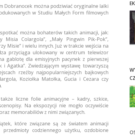
E
m Dobranocek można podziwiać oryginalne lalki
rodukowanych w Studiu Małych Form filmowych
potkać można bohaterów takich animacji, jak:
y Misia Colargola”, „Mały Pingwin Pik-Pok”,
y Misie” i wielu innych. Już w trakcie wejścia na
dza przyciąga ulokowany
w centrum telewizor
a gablotę dla emisyjnych pacynek z pierwszej
ek i Agatka”. Zwiedzającym wystawę towarzyszą
W
ejscach rzeźby najpopularniejszych bajkowych
C
olargola, Koziołka Matołka, Gucia i Cezara czy
.
kże liczne folie animacyjne – kadry, szkice,
 scenopisy. Na ekspozycji nie mogło oczywiście
oraz memorabiliów z nimi związanych.
tek, które związane są ze światem animacji
 przedmioty codziennego użytku, ozdobione
O