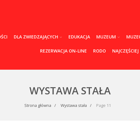
ŚCI
DLA ZWIEDZAJĄCYCH
EDUKACJA
MUZEUM
MUZE
REZERWACJA ON-LINE
RODO
NAJCZĘŚCIEJ
WYSTAWA STAŁA
Strona główna
Wystawa stała
Page 11