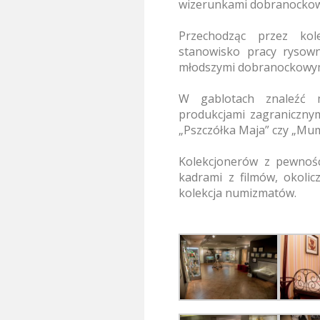
wizerunkami dobranockow
Przechodząc przez kol
stanowisko pracy rysown
młodszymi dobranockowym
W gablotach znaleźć 
produkcjami zagranicznymi,
„Pszczółka Maja” czy „Mum
Kolekcjonerów z pewnośc
kadrami z filmów, okolic
kolekcja numizmatów.