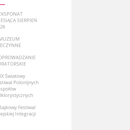
EKSPONAT
ESIĄCA SIERPIEŃ
26
MUZEUM
IECZYNNE
OPROWADZANIE
URATORSKIE
XX Światowy
stiwal Polonijnych
społów
lklorystycznych
Bajkowy Festiwal
ejskiej Integracji