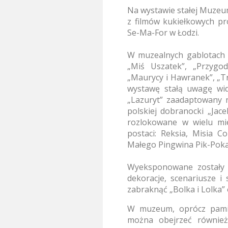
Na wystawie stałej Muzeu
z filmów kukiełkowych p
Se-Ma-For w Łodzi.
W muzealnych gablotach s
„Miś Uszatek”, „Przygod
„Maurycy i Hawranek”, „Trz
wystawę stałą uwagę wi
„Lazuryt” zaadaptowany n
polskiej dobranocki „Jac
rozlokowane
w wielu mi
postaci: Reksia, Misia C
Małego Pingwina Pik-Poka
Wyeksponowane zostały ta
dekoracje, scenariusze i
zabraknąć „Bolka i Lolka”
W muzeum, oprócz pamią
można obejrzeć również