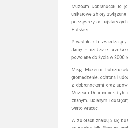
Muzeum Dobranocek to jed
unikatowe zbiory związane z 
począwszy od najstarszych
Polskiej.
Powstało dla zwiedzający
Jamy – na bazie przekaza
powołane do życia w 2008 ro
Misją Muzeum Dobranocek
gromadzenie, ochrona i udo
z dobranockami oraz upows
Muzeum Dobranocek było m
znanym, lubianym i dostępn
warto wracać.
W zbiorach znajdują się be