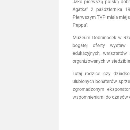
Jako pierwszą polską dobr
Agatka” 2 października 19
Pierwszym TVP miała miejsce
Peppa”.
Muzeum Dobranocek w Rzes
bogatej oferty wystaw c
edukacyjnych, warsztatów 
organizowanych w siedzibie 
Tutaj rodzice czy dziad
ulubionych bohaterów sprzed 
zgromadzonym eksponato
wspomnieniami do czasów d