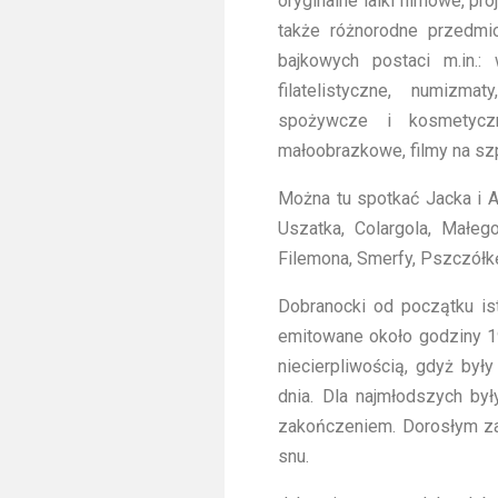
oryginalne lalki filmowe, pro
także różnorodne przedmi
bajkowych postaci m.in.: 
filatelistyczne, numizmat
spożywcze i kosmetyczn
małoobrazkowe, filmy na szp
Można tu spotkać Jacka i Ag
Uszatka, Colargola, Małeg
Filemona, Smerfy, Pszczółkę 
Dobranocki od początku ist
emitowane około godziny 19
niecierpliwością, gdyż był
dnia. Dla najmłodszych by
zakończeniem. Dorosłym za
snu.