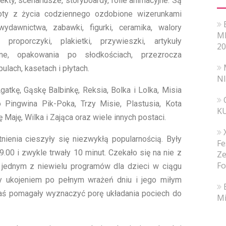
jekty, scenariusze, storyboardy, folie animacyjne. Są
oty z życia codziennego ozdobione wizerunkami
wydawnictwa, zabawki, figurki, ceramika, walory
MI
y, proporczyki, plakietki, przywieszki, artykuły
20
e, opakowania po słodkościach, przezrocza
ulach, kasetach i płytach.
N
atkę, Gąskę Balbinkę, Reksia, Bolka i Lolka, Misia
o Pingwina Pik-Poka, Trzy Misie, Plastusia, Kota
K
Maję, Wilka i Zająca oraz wiele innych postaci.
nienia cieszyły się niezwykłą popularnością. Były
Fe
.00 i zwykle trwały 10 minut. Czekało się na nie z
Ze
Fo
y jednym z niewielu programów dla dzieci w ciągu
ły ukojeniem po pełnym wrażeń dniu i jego miłym
ś pomagały wyznaczyć porę układania pociech do
Mi