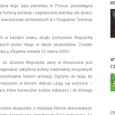
E
yna tego typu placówka w Polsce, posiadająca
historią polskiej i zagranicznej animacji dla dzieci,
 wieczorynek emitowanych w I Programie Telewizji
ch w każdym wieku, dzięki pomysłowi Wojciecha
nych przez niego w darze eksponatów. Zostało
ku a oficjalnie otwarte 22 marca 2009 r.
W
 ze zbiorów Wojciecha Jamy w Rzeszowie jest
C
stępnianie zabytków kultury materialnej związanych
zechnianie historii animacji. Dążymy do tego, by
iejscem, w którym dobrze czują się wszyscy –
ym, które koniecznie trzeba zobaczyć i do którego
zcenne eksponaty z realizacji filmów animowanych:
O