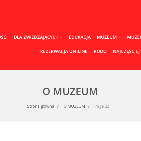
ŚCI
DLA ZWIEDZAJĄCYCH
EDUKACJA
MUZEUM
MUZE
REZERWACJA ON-LINE
RODO
NAJCZĘŚCIEJ
O MUZEUM
Strona główna
O MUZEUM
Page 22