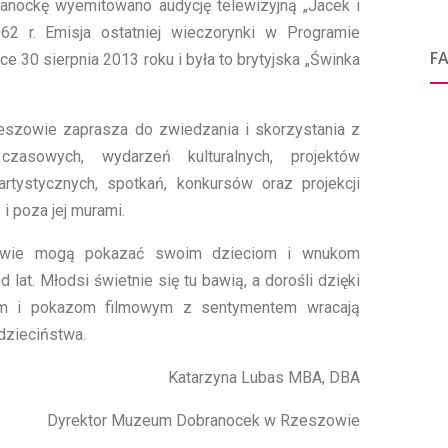
anockę wyemitowano audycję telewizyjną „Jacek i
62 r. Emisja ostatniej wieczorynki w Programie
F
 30 sierpnia 2013 roku i była to brytyjska „Świnka
zowie zaprasza do zwiedzania i skorzystania z
zasowych, wydarzeń kulturalnych, projektów
artystycznych, spotkań, konkursów oraz projekcji
i poza jej murami.
kowie mogą pokazać swoim dzieciom i wnukom
lat. Młodsi świetnie się tu bawią, a dorośli dzięki
m i pokazom filmowym z sentymentem wracają
zieciństwa.
Katarzyna Lubas MBA, DBA
Dyrektor Muzeum Dobranocek w Rzeszowie