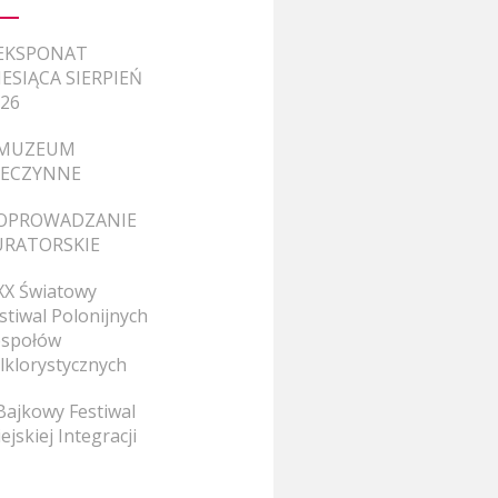
EKSPONAT
ESIĄCA SIERPIEŃ
26
MUZEUM
IECZYNNE
OPROWADZANIE
URATORSKIE
XX Światowy
stiwal Polonijnych
społów
lklorystycznych
Bajkowy Festiwal
ejskiej Integracji