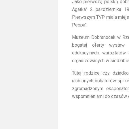
Jako pierwszą polską dobr
Agatka” 2 października 19
Pierwszym TVP miała miejsce
Peppa”.
Muzeum Dobranocek w Rzes
bogatej oferty wystaw c
edukacyjnych, warsztatów 
organizowanych w siedzibie 
Tutaj rodzice czy dziad
ulubionych bohaterów sprzed 
zgromadzonym eksponato
wspomnieniami do czasów d