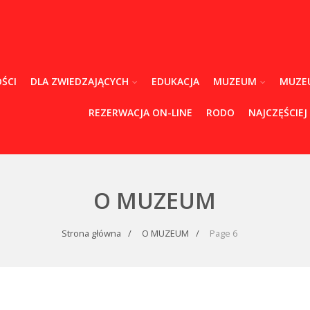
ŚCI
DLA ZWIEDZAJĄCYCH
EDUKACJA
MUZEUM
MUZE
REZERWACJA ON-LINE
RODO
NAJCZĘŚCIEJ
O MUZEUM
Strona główna
O MUZEUM
Page 6