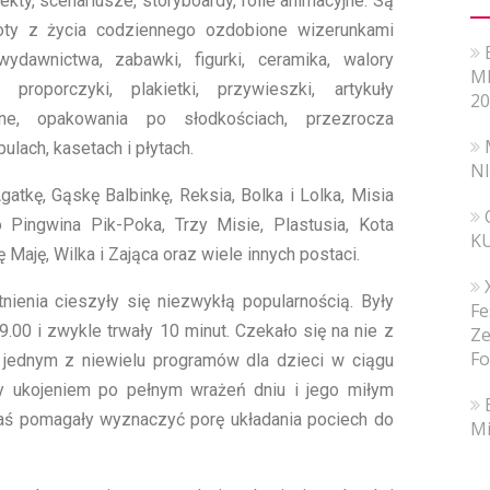
jekty, scenariusze, storyboardy, folie animacyjne. Są
oty z życia codziennego ozdobione wizerunkami
wydawnictwa, zabawki, figurki, ceramika, walory
MI
y, proporczyki, plakietki, przywieszki, artykuły
20
e, opakowania po słodkościach, przezrocza
ulach, kasetach i płytach.
N
atkę, Gąskę Balbinkę, Reksia, Bolka i Lolka, Misia
o Pingwina Pik-Poka, Trzy Misie, Plastusia, Kota
K
Maję, Wilka i Zająca oraz wiele innych postaci.
nienia cieszyły się niezwykłą popularnością. Były
Fe
.00 i zwykle trwały 10 minut. Czekało się na nie z
Ze
Fo
y jednym z niewielu programów dla dzieci w ciągu
ły ukojeniem po pełnym wrażeń dniu i jego miłym
ś pomagały wyznaczyć porę układania pociech do
Mi