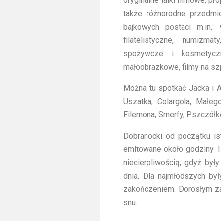
oryginalne lalki filmowe, pro
także różnorodne przedmi
bajkowych postaci m.in.: 
filatelistyczne, numizmat
spożywcze i kosmetyczn
małoobrazkowe, filmy na szp
Można tu spotkać Jacka i Ag
Uszatka, Colargola, Małeg
Filemona, Smerfy, Pszczółkę 
Dobranocki od początku ist
emitowane około godziny 19
niecierpliwością, gdyż był
dnia. Dla najmłodszych by
zakończeniem. Dorosłym za
snu.