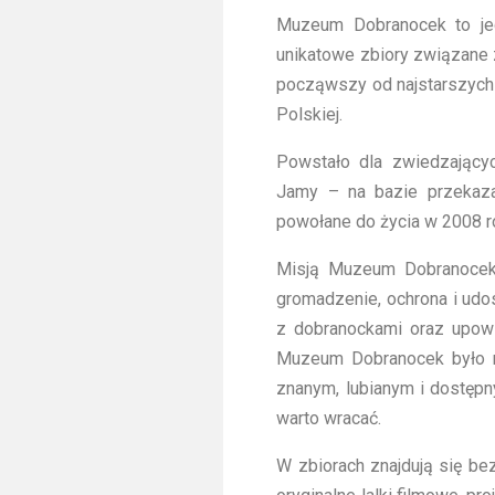
Muzeum Dobranocek to jed
unikatowe zbiory związane z 
począwszy od najstarszych
Polskiej.
Powstało dla zwiedzający
Jamy – na bazie przekaza
powołane do życia w 2008 ro
Misją Muzeum Dobranocek
gromadzenie, ochrona i udo
z dobranockami oraz upows
Muzeum Dobranocek było m
znanym, lubianym i dostępn
warto wracać.
W zbiorach znajdują się be