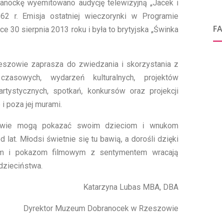
anockę wyemitowano audycję telewizyjną „Jacek i
62 r. Emisja ostatniej wieczorynki w Programie
F
 30 sierpnia 2013 roku i była to brytyjska „Świnka
zowie zaprasza do zwiedzania i skorzystania z
zasowych, wydarzeń kulturalnych, projektów
artystycznych, spotkań, konkursów oraz projekcji
i poza jej murami.
kowie mogą pokazać swoim dzieciom i wnukom
lat. Młodsi świetnie się tu bawią, a dorośli dzięki
m i pokazom filmowym z sentymentem wracają
zieciństwa.
Katarzyna Lubas MBA, DBA
Dyrektor Muzeum Dobranocek w Rzeszowie