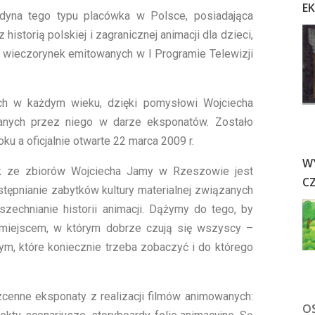
E
yna tego typu placówka w Polsce, posiadająca
historią polskiej i zagranicznej animacji dla dzieci,
 wieczorynek emitowanych w I Programie Telewizji
ch w każdym wieku, dzięki pomysłowi Wojciecha
nych przez niego w darze eksponatów. Zostało
ku a oficjalnie otwarte 22 marca 2009 r.
W
 ze zbiorów Wojciecha Jamy w Rzeszowie jest
C
stępnianie zabytków kultury materialnej związanych
zechnianie historii animacji. Dążymy do tego, by
iejscem, w którym dobrze czują się wszyscy –
ym, które koniecznie trzeba zobaczyć i do którego
zcenne eksponaty z realizacji filmów animowanych:
O