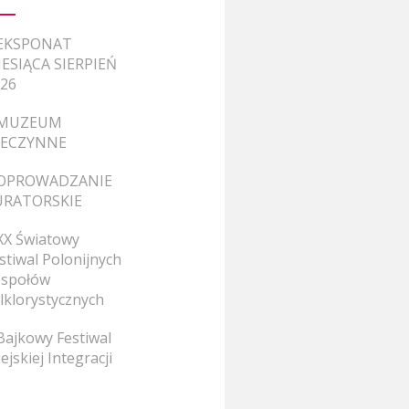
EKSPONAT
ESIĄCA SIERPIEŃ
26
MUZEUM
IECZYNNE
OPROWADZANIE
URATORSKIE
XX Światowy
stiwal Polonijnych
społów
lklorystycznych
Bajkowy Festiwal
ejskiej Integracji