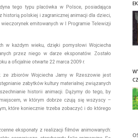
E
yna tego typu placówka w Polsce, posiadająca
historią polskiej i zagranicznej animacji dla dzieci,
 wieczorynek emitowanych w I Programie Telewizji
ch w każdym wieku, dzięki pomysłowi Wojciecha
nych przez niego w darze eksponatów. Zostało
ku a oficjalnie otwarte 22 marca 2009 r.
W
 ze zbiorów Wojciecha Jamy w Rzeszowie jest
C
stępnianie zabytków kultury materialnej związanych
zechnianie historii animacji. Dążymy do tego, by
iejscem, w którym dobrze czują się wszyscy –
ym, które koniecznie trzeba zobaczyć i do którego
zcenne eksponaty z realizacji filmów animowanych:
O