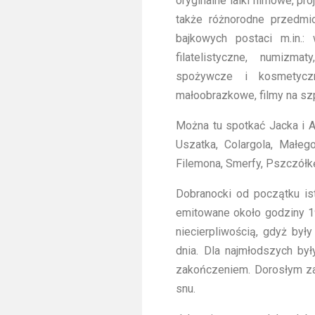
oryginalne lalki filmowe, pro
także różnorodne przedmi
bajkowych postaci m.in.: 
filatelistyczne, numizmat
spożywcze i kosmetyczn
małoobrazkowe, filmy na szp
Można tu spotkać Jacka i Ag
Uszatka, Colargola, Małeg
Filemona, Smerfy, Pszczółkę 
Dobranocki od początku ist
emitowane około godziny 19
niecierpliwością, gdyż był
dnia. Dla najmłodszych by
zakończeniem. Dorosłym za
snu.