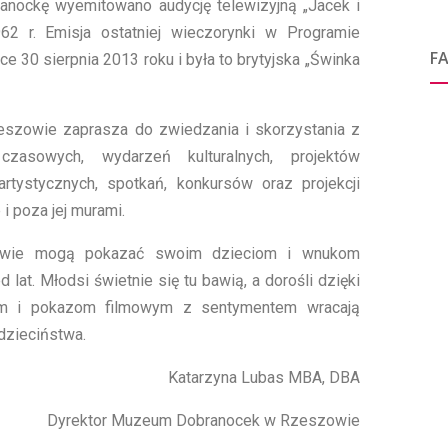
anockę wyemitowano audycję telewizyjną „Jacek i
62 r. Emisja ostatniej wieczorynki w Programie
F
 30 sierpnia 2013 roku i była to brytyjska „Świnka
zowie zaprasza do zwiedzania i skorzystania z
zasowych, wydarzeń kulturalnych, projektów
artystycznych, spotkań, konkursów oraz projekcji
i poza jej murami.
kowie mogą pokazać swoim dzieciom i wnukom
lat. Młodsi świetnie się tu bawią, a dorośli dzięki
m i pokazom filmowym z sentymentem wracają
zieciństwa.
Katarzyna Lubas MBA, DBA
Dyrektor Muzeum Dobranocek w Rzeszowie