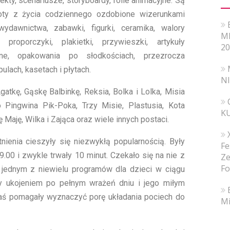
jekty, scenariusze, storyboardy, folie animacyjne. Są
oty z życia codziennego ozdobione wizerunkami
wydawnictwa, zabawki, figurki, ceramika, walory
MI
y, proporczyki, plakietki, przywieszki, artykuły
20
e, opakowania po słodkościach, przezrocza
ulach, kasetach i płytach.
N
atkę, Gąskę Balbinkę, Reksia, Bolka i Lolka, Misia
o Pingwina Pik-Poka, Trzy Misie, Plastusia, Kota
K
Maję, Wilka i Zająca oraz wiele innych postaci.
nienia cieszyły się niezwykłą popularnością. Były
Fe
.00 i zwykle trwały 10 minut. Czekało się na nie z
Ze
Fo
y jednym z niewielu programów dla dzieci w ciągu
ły ukojeniem po pełnym wrażeń dniu i jego miłym
ś pomagały wyznaczyć porę układania pociech do
Mi