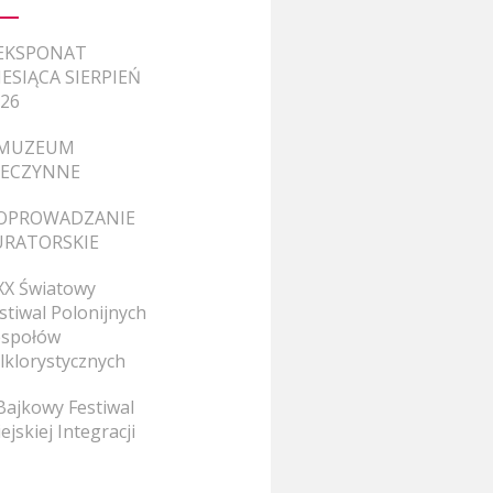
EKSPONAT
ESIĄCA SIERPIEŃ
26
MUZEUM
IECZYNNE
OPROWADZANIE
URATORSKIE
XX Światowy
stiwal Polonijnych
społów
lklorystycznych
Bajkowy Festiwal
ejskiej Integracji