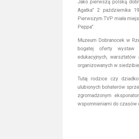
Jako pierwszą polską dobr
Agatka” 2 października 19
Pierwszym TVP miała miejsce
Peppa”.
Muzeum Dobranocek w Rzes
bogatej oferty wystaw c
edukacyjnych, warsztatów 
organizowanych w siedzibie 
Tutaj rodzice czy dziad
ulubionych bohaterów sprzed 
zgromadzonym eksponato
wspomnieniami do czasów d