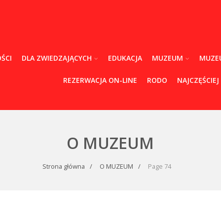
ŚCI
DLA ZWIEDZAJĄCYCH
EDUKACJA
MUZEUM
MUZE
REZERWACJA ON-LINE
RODO
NAJCZĘŚCIEJ
O MUZEUM
Strona główna
O MUZEUM
Page 74