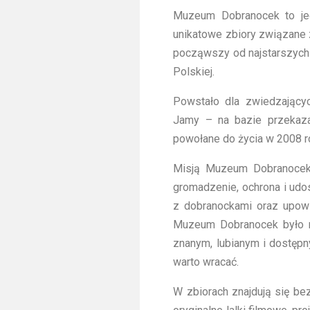
Muzeum Dobranocek to jed
unikatowe zbiory związane z 
począwszy od najstarszych
Polskiej.
Powstało dla zwiedzający
Jamy – na bazie przekaza
powołane do życia w 2008 ro
Misją Muzeum Dobranocek
gromadzenie, ochrona i udo
z dobranockami oraz upows
Muzeum Dobranocek było m
znanym, lubianym i dostępn
warto wracać.
W zbiorach znajdują się be