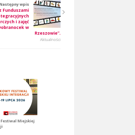
Następny wpis
 z Funduszami
ntegracyjnych
czych i zajęć
Dobranocek w
Rzeszowie”.
Aktualności
Festiwal Miejskiej
ji