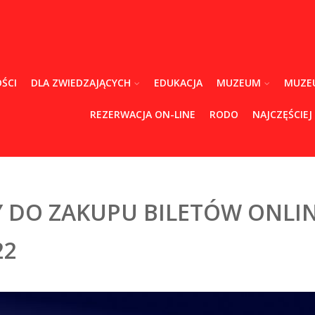
ŚCI
DLA ZWIEDZAJĄCYCH
EDUKACJA
MUZEUM
MUZE
REZERWACJA ON-LINE
RODO
NAJCZĘŚCIEJ
 DO ZAKUPU BILETÓW ONLI
22