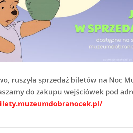
o, ruszyła sprzedaż biletów na Noc M
apraszamy do zakupu wejściówek
bilety.muzeumdobranocek.pl/