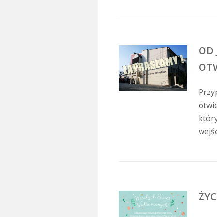
OD
OTW
Przyp
otwie
któr
wejść
ŻYC