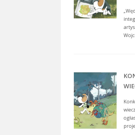
„Węd
inte
arty
Wojc
KO
WIE
Konk
wiec
ogła
proje