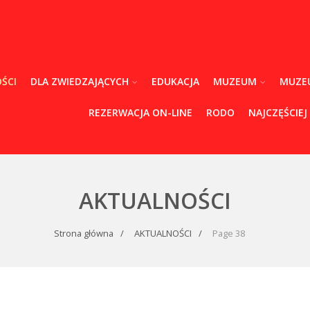
ŚCI
DLA ZWIEDZAJĄCYCH
EDUKACJA
MUZEUM
MUZE
REZERWACJA ON-LINE
RODO
NAJCZĘŚCIEJ
AKTUALNOŚCI
Strona główna
AKTUALNOŚCI
Page 38