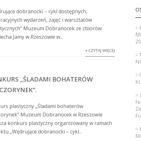
O
rujące dobranocki – cykl dostępnych,
gracyjnych wydarzeń, zajęć i warsztatów
stycznych” Muzeum Dobranocek ze zbiorów
MI
iecha Jamy w Rzeszowie w...
20
+ CZYTAJ WIĘCEJ
N
NKURS „ŚLADAMI BOHATERÓW
K
CZORYNEK”.
Fe
urs plastyczny „Śladami bohaterów
Ze
zorynek” Muzeum Dobranocek w Rzeszowie
Fo
sza konkurs plastyczny organizowany w ramach
ktu „Wędrujące dobranocki – cykl...
Mi