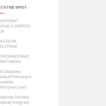
STATNIE WPISY
EKSPONAT
ESIĄCA SIERPIEŃ
26
MUZEUM
IECZYNNE
OPROWADZANIE
URATORSKIE
XX Światowy
stiwal Polonijnych
społów
lklorystycznych
Bajkowy Festiwal
ejskiej Integracji