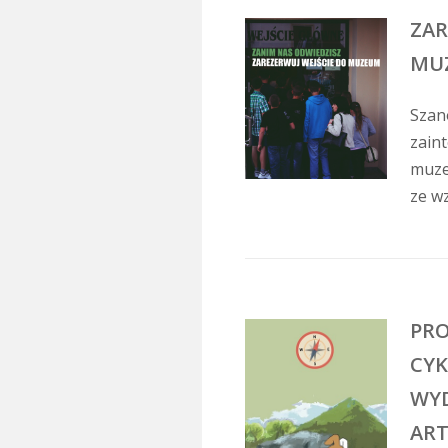
ZAR
MU
Szan
zain
muze
ze wz
PRO
CYK
WYD
ART