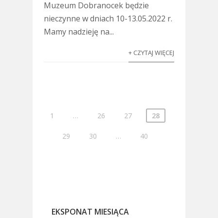
Muzeum Dobranocek będzie
nieczynne w dniach 10-13.05.2022 r.
Mamy nadzieję na...
+ CZYTAJ WIĘCEJ
1
…
26
27
28
29
30
…
40
EKSPONAT MIESIĄCA