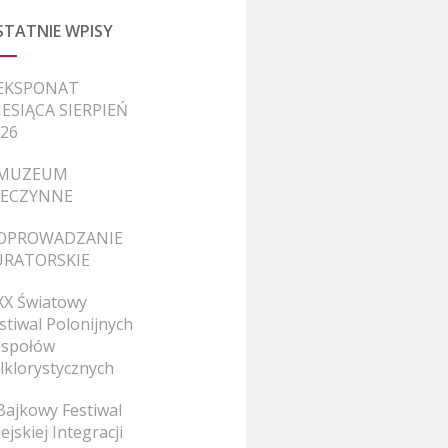
STATNIE WPISY
EKSPONAT
ESIĄCA SIERPIEŃ
26
MUZEUM
IECZYNNE
OPROWADZANIE
URATORSKIE
XX Światowy
stiwal Polonijnych
społów
lklorystycznych
Bajkowy Festiwal
ejskiej Integracji