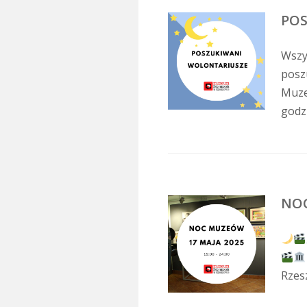
POS
Wszy
posz
Muze
godzi
NOC
Rzes