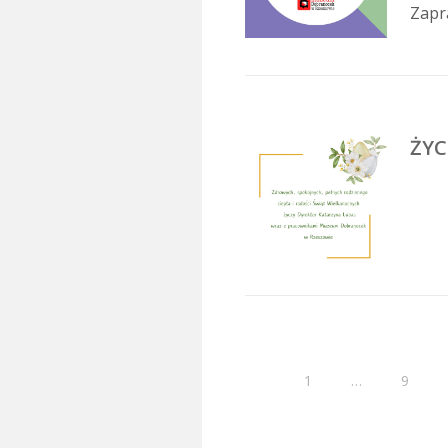
Zapra
ŻYC
1
…
9