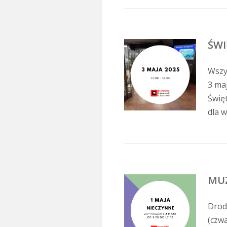
ŚWI
Wszy
3 ma
Świę
dla w
MU
Drodz
(czw