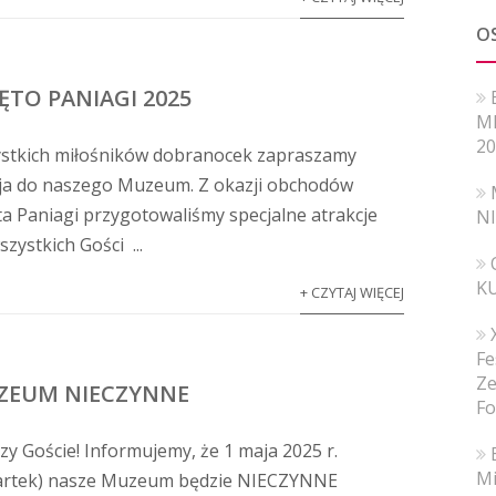
O
ĘTO PANIAGI 2025
MI
20
stkich miłośników dobranocek zapraszamy
ja do naszego Muzeum. Z okazji obchodów
ta Paniagi przygotowaliśmy specjalne atrakcje
N
szystkich Gości ...
K
+ CZYTAJ WIĘCEJ
Fe
Ze
ZEUM NIECZYNNE
Fo
y Goście! Informujemy, że 1 maja 2025 r.
Mi
artek) nasze Muzeum będzie NIECZYNNE