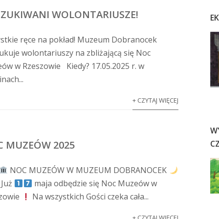
ZUKIWANI WOLONTARIUSZE!
E
stkie ręce na pokład! Muzeum Dobranocek
ukuje wolontariuszy na zbliżającą się Noc
ów w Rzeszowie Kiedy? 17.05.2025 r. w
nach...
+ CZYTAJ WIĘCEJ
W
C
 MUZEÓW 2025
NOC MUZEÓW W MUZEUM DOBRANOCEK
Już
maja odbędzie się Noc Muzeów w
zowie
Na wszystkich Gości czeka cała...
+ CZYTAJ WIĘCEJ