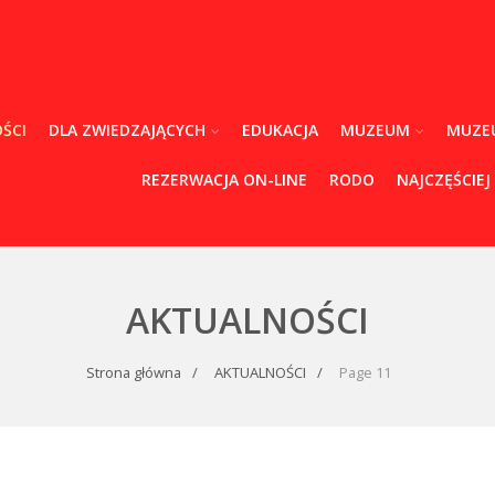
ŚCI
DLA ZWIEDZAJĄCYCH
EDUKACJA
MUZEUM
MUZE
REZERWACJA ON-LINE
RODO
NAJCZĘŚCIEJ
AKTUALNOŚCI
Strona główna
AKTUALNOŚCI
Page 11