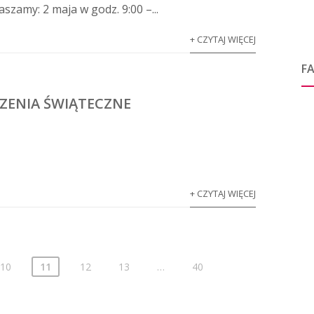
szamy: 2 maja w godz. 9:00 –...
+ CZYTAJ WIĘCEJ
F
ZENIA ŚWIĄTECZNE
+ CZYTAJ WIĘCEJ
10
11
12
13
…
40