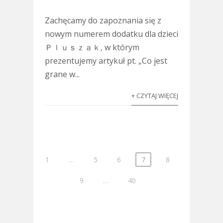
Zachęcamy do zapoznania się z
nowym numerem dodatku dla dzieci
Ｐｌｕｓｚａｋ, w którym
prezentujemy artykuł pt. „Co jest
grane w...
+ CZYTAJ WIĘCEJ
1
…
5
6
7
8
9
…
40