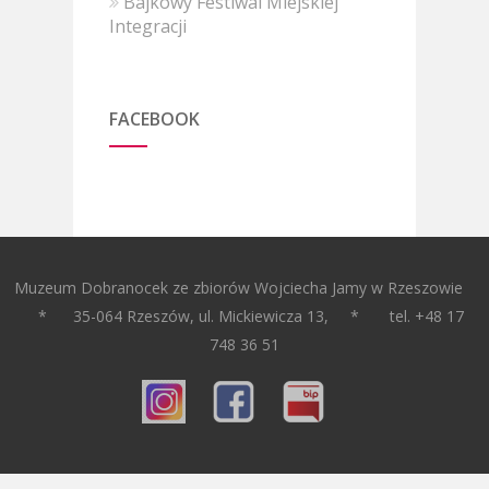
Bajkowy Festiwal Miejskiej
Integracji
FACEBOOK
Muzeum Dobranocek ze zbiorów Wojciecha Jamy w Rzeszowie
* 35-064 Rzeszów, ul. Mickiewicza 13, * tel. +48 17
748 36 51