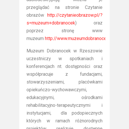
przeglądać na stronie Czytanie
obrazów
http://czytanieobrazow.pl/?
s=muzeum+dobranocek
) oraz
poprzez stronę www
muzeum
http://www.muzeumdobranocek.pl/doste
Muzeum Dobranocek w Rzeszowie
uczestniczy w spotkaniach i
konferencjach nt. dostępności oraz
współpracuje z fundacjami,
stowarzyszeniami, placówkami
opiekuńczo-wychowawczymi,
edukacyjnymi, ośrodkami
rehabilitacyjno-terapeutycznymi i
instytucjami, dla podopiecznych
których w ramach różnorodnych
projektów realizuje dostępne