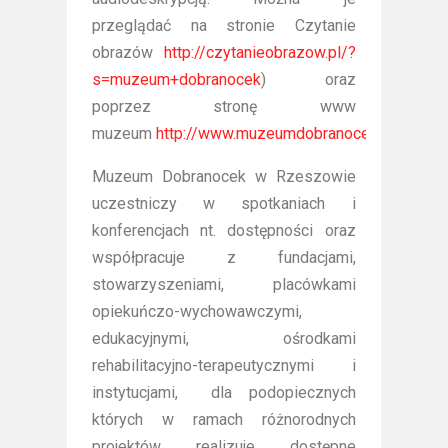
przeglądać na stronie Czytanie
obrazów
http://czytanieobrazow.pl/?
s=muzeum+dobranocek
) oraz
poprzez stronę www
muzeum
http://www.muzeumdobranocek.pl/doste
Muzeum Dobranocek w Rzeszowie
uczestniczy w spotkaniach i
konferencjach nt. dostępności oraz
współpracuje z fundacjami,
stowarzyszeniami, placówkami
opiekuńczo-wychowawczymi,
edukacyjnymi, ośrodkami
rehabilitacyjno-terapeutycznymi i
instytucjami, dla podopiecznych
których w ramach różnorodnych
projektów realizuje dostępne