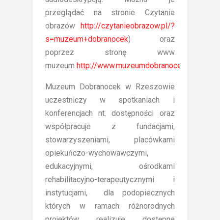
przeglądać na stronie Czytanie
obrazów
http://czytanieobrazow.pl/?
s=muzeum+dobranocek
) oraz
poprzez stronę www
muzeum
http://www.muzeumdobranocek.pl/doste
Muzeum Dobranocek w Rzeszowie
uczestniczy w spotkaniach i
konferencjach nt. dostępności oraz
współpracuje z fundacjami,
stowarzyszeniami, placówkami
opiekuńczo-wychowawczymi,
edukacyjnymi, ośrodkami
rehabilitacyjno-terapeutycznymi i
instytucjami, dla podopiecznych
których w ramach różnorodnych
projektów realizuje dostępne