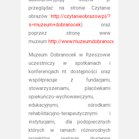
przeglądać na stronie Czytanie
obrazów
http://czytanieobrazow.pl/?
s=muzeum+dobranocek
) oraz
poprzez stronę www
muzeum
http://www.muzeumdobranocek.pl/doste
Muzeum Dobranocek w Rzeszowie
uczestniczy w spotkaniach i
konferencjach nt. dostępności oraz
współpracuje z fundacjami,
stowarzyszeniami, placówkami
opiekuńczo-wychowawczymi,
edukacyjnymi, ośrodkami
rehabilitacyjno-terapeutycznymi i
instytucjami, dla podopiecznych
których w ramach różnorodnych
projektów realizuje dostępne