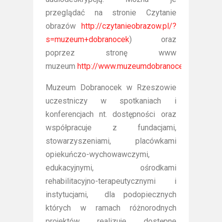
przeglądać na stronie Czytanie
obrazów
http://czytanieobrazow.pl/?
s=muzeum+dobranocek
) oraz
poprzez stronę www
muzeum
http://www.muzeumdobranocek.pl/doste
Muzeum Dobranocek w Rzeszowie
uczestniczy w spotkaniach i
konferencjach nt. dostępności oraz
współpracuje z fundacjami,
stowarzyszeniami, placówkami
opiekuńczo-wychowawczymi,
edukacyjnymi, ośrodkami
rehabilitacyjno-terapeutycznymi i
instytucjami, dla podopiecznych
których w ramach różnorodnych
projektów realizuje dostępne