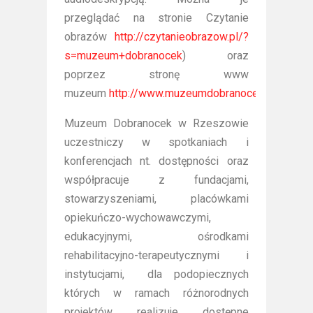
przeglądać na stronie Czytanie
obrazów
http://czytanieobrazow.pl/?
s=muzeum+dobranocek
) oraz
poprzez stronę www
muzeum
http://www.muzeumdobranocek.pl/doste
Muzeum Dobranocek w Rzeszowie
uczestniczy w spotkaniach i
konferencjach nt. dostępności oraz
współpracuje z fundacjami,
stowarzyszeniami, placówkami
opiekuńczo-wychowawczymi,
edukacyjnymi, ośrodkami
rehabilitacyjno-terapeutycznymi i
instytucjami, dla podopiecznych
których w ramach różnorodnych
projektów realizuje dostępne