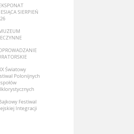
EKSPONAT
ESIĄCA SIERPIEŃ
26
MUZEUM
IECZYNNE
OPROWADZANIE
URATORSKIE
XX Światowy
stiwal Polonijnych
społów
lklorystycznych
Bajkowy Festiwal
ejskiej Integracji