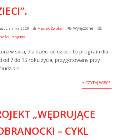
IECI”.
Wyłączone
aździernika 2020
Maciek Zwolan
,
ności
Projekty
tura w sieci, dla dzieci od dzieci” to program dla
ci od 7 do 15 roku życia, przygotowany przy
łudziale...
+ CZYTAJ WIĘCEJ
ROJEKT „WĘDRUJĄCE
OBRANOCKI – CYKL