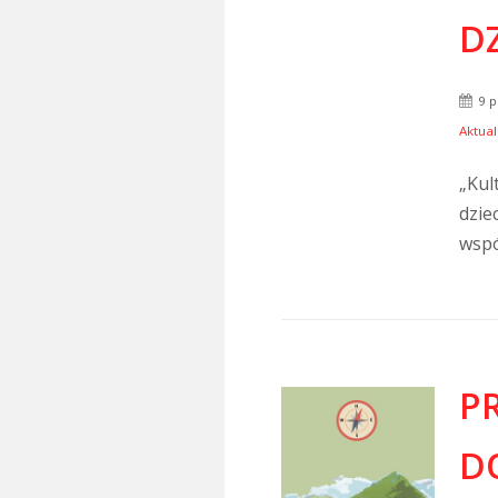
DZ
9 p
Aktual
„Kul
dzie
wspó
P
D