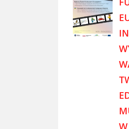
F
EU
I
W
W
T
E
M
W