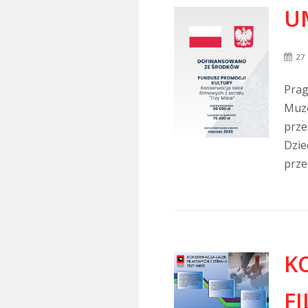
U
27
Prag
Muze
prze
Dzie
przez
K
F