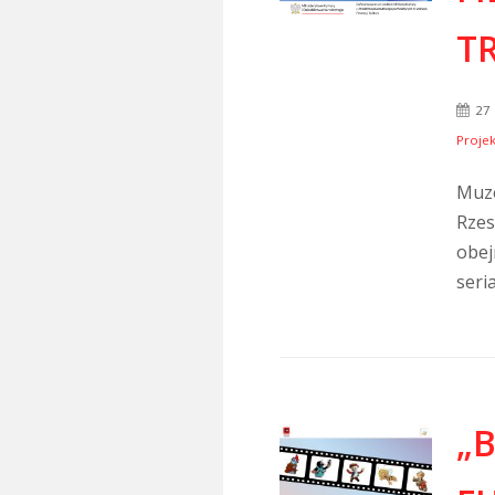
TR
27 
Projek
Muze
Rzes
obej
seria
„