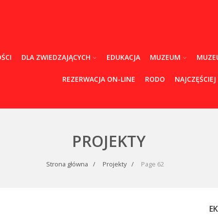
ŚCI
DLA ZWIEDZAJĄCYCH
EDUKACJA
MUZEUM
MUZE
REZERWACJA ON-LINE
RODO
NAJCZĘŚCIEJ
PROJEKTY
Strona główna
Projekty
Page 62
E