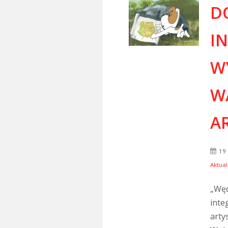
D
I
WY
W
A
19
Aktual
„Węd
inte
arty