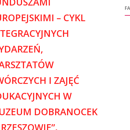
UNDUSZAMI
F
ROPEJSKIMI – CYKL
NTEGRACYJNYCH
YDARZEŃ,
ARSZTATÓW
WÓRCZYCH I ZAJĘĆ
DUKACYJNYCH W
UZEUM DOBRANOCEK
 RZESZOWIE”.