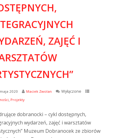
OSTĘPNYCH,
NTEGRACYJNYCH
DARZEŃ, ZAJĘĆ I
ARSZTATÓW
RTYSTYCZNYCH”
Wyłączone
 maja 2020
Maciek Zwolan
,
ności
Projekty
rujące dobranocki – cykl dostępnych,
gracyjnych wydarzeń, zajęć i warsztatów
stycznych” Muzeum Dobranocek ze zbiorów