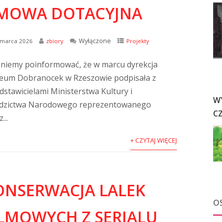
MOWA DOTACYJNA
Wyłączone
 marca 2026
zbiory
Projekty
niemy poinformować, że w marcu dyrekcja
um Dobranocek w Rzeszowie podpisała z
dstawicielami Ministerstwa Kultury i
W
dzictwa Narodowego reprezentowanego
C
...
+ CZYTAJ WIĘCEJ
ONSERWACJA LALEK
O
ILMOWYCH Z SERIALU