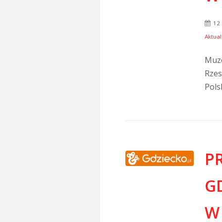
12
Aktual
Muze
Rzes
Polsk
P
G
W 