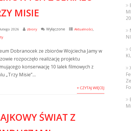
ZY MISIE
MI
20
Wyłączone
,
lutego 2026
zbiory
Aktualności
N
ty
um Dobranocek ze zbiorów Wojciecha Jamy w
K
zowie rozpoczęło realizację projektu
mującego konserwację 10 lalek filmowych z
Fe
lu „Trzy Misie”....
Ze
Fo
+ CZYTAJ WIĘCEJ
Mi
BAJKOWY ŚWIAT Z