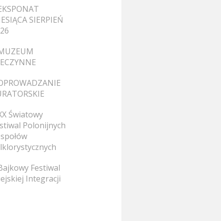
EKSPONAT
ESIĄCA SIERPIEŃ
26
MUZEUM
IECZYNNE
OPROWADZANIE
URATORSKIE
XX Światowy
stiwal Polonijnych
społów
lklorystycznych
Bajkowy Festiwal
ejskiej Integracji