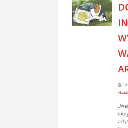
D
I
WY
W
A
19
Aktual
„Węd
inte
arty