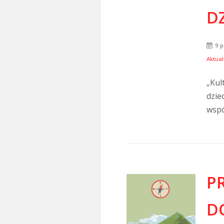
DZ
9 p
Aktual
„Kul
dzie
wspó
P
D