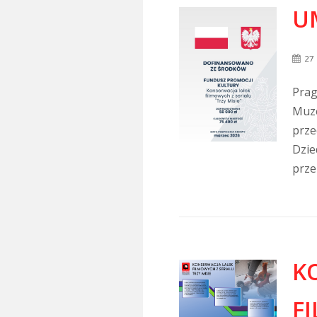
U
27
Prag
Muze
prze
Dzie
przez
K
F