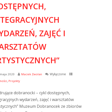
OSTĘPNYCH,
NTEGRACYJNYCH
DARZEŃ, ZAJĘĆ I
ARSZTATÓW
RTYSTYCZNYCH”
Wyłączone
 maja 2020
Maciek Zwolan
,
ności
Projekty
rujące dobranocki – cykl dostępnych,
gracyjnych wydarzeń, zajęć i warsztatów
stycznych” Muzeum Dobranocek ze zbiorów