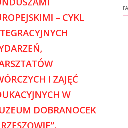
UNDUSZAMI
F
ROPEJSKIMI – CYKL
NTEGRACYJNYCH
YDARZEŃ,
ARSZTATÓW
WÓRCZYCH I ZAJĘĆ
DUKACYJNYCH W
UZEUM DOBRANOCEK
 RZESZOWIE”.