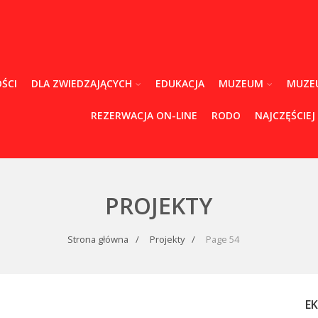
ŚCI
DLA ZWIEDZAJĄCYCH
EDUKACJA
MUZEUM
MUZE
REZERWACJA ON-LINE
RODO
NAJCZĘŚCIEJ
PROJEKTY
Strona główna
Projekty
Page 54
E