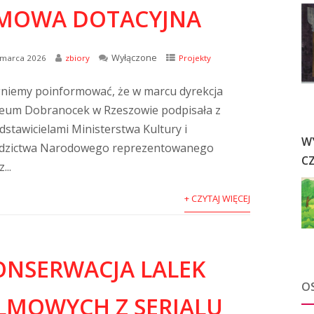
MOWA DOTACYJNA
Wyłączone
 marca 2026
zbiory
Projekty
niemy poinformować, że w marcu dyrekcja
um Dobranocek w Rzeszowie podpisała z
dstawicielami Ministerstwa Kultury i
W
dzictwa Narodowego reprezentowanego
C
...
+ CZYTAJ WIĘCEJ
ONSERWACJA LALEK
O
ILMOWYCH Z SERIALU