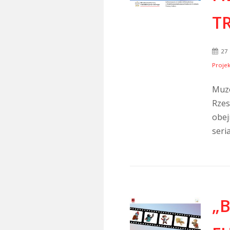
TR
27 
Projek
Muze
Rzes
obej
seria
„