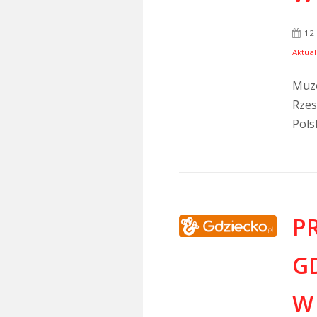
12
Aktual
Muze
Rzes
Polsk
P
G
W 