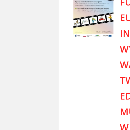
F
EU
I
W
W
T
E
M
W