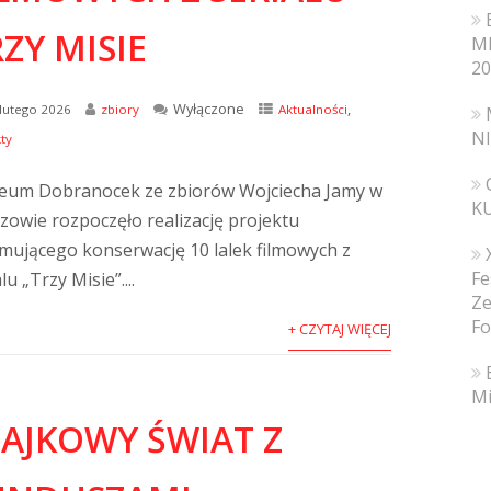
ZY MISIE
MI
20
Wyłączone
,
lutego 2026
zbiory
Aktualności
N
ty
um Dobranocek ze zbiorów Wojciecha Jamy w
K
zowie rozpoczęło realizację projektu
mującego konserwację 10 lalek filmowych z
Fe
lu „Trzy Misie”....
Ze
Fo
+ CZYTAJ WIĘCEJ
Mi
BAJKOWY ŚWIAT Z